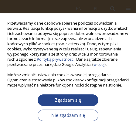
EN
PL
Przetwarzamy dane osobowe zbierane podczas odwiedzania
serwisu. Realizacja funkcji pozyskiwania informacji o użytkownikach
i ich zachowaniu odbywa się poprzez dobrowolnie wprowadzone w
formularzach informacje oraz zapisywanie w urządzeniach
końcowych plików cookies (tzw. ciasteczka). Dane, w tym pliki
cookies, wykorzystywane są w celu realizacji usług, zapewnienia
wygodnego korzystania ze strony oraz w celu monitorowania
ruchu zgodnie z
Polityką prywatności
. Dane są także zbierane i
przetwarzane przez narzędzie Google Analytics (
więcej
).
Możesz zmienić ustawienia cookies w swojej przeglądarce.
Ograniczenie stosowania plików cookies w konfiguracji przeglądarki
Słowo kluczowe
bezpieczeństwo
może wpłynąć na niektóre funkcjonalności dostępne na stronie.
danych
Zgadzam się
ARTYKUŁ ORYGINALNY
Nie zgadzam się
DYNAMIKA CYBERPRZESTĘPSTW I ICH SKUTKI
PRAWNE DLA PRZEDSIĘBIORSTW