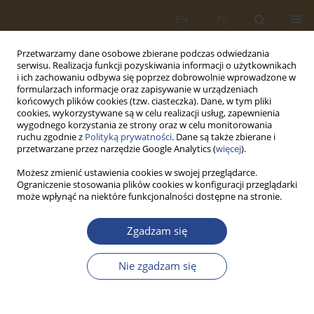
EN
PL
Przetwarzamy dane osobowe zbierane podczas odwiedzania
serwisu. Realizacja funkcji pozyskiwania informacji o użytkownikach
i ich zachowaniu odbywa się poprzez dobrowolnie wprowadzone w
formularzach informacje oraz zapisywanie w urządzeniach
końcowych plików cookies (tzw. ciasteczka). Dane, w tym pliki
cookies, wykorzystywane są w celu realizacji usług, zapewnienia
wygodnego korzystania ze strony oraz w celu monitorowania
ruchu zgodnie z
Polityką prywatności
. Dane są także zbierane i
przetwarzane przez narzędzie Google Analytics (
więcej
).
Możesz zmienić ustawienia cookies w swojej przeglądarce.
Ograniczenie stosowania plików cookies w konfiguracji przeglądarki
Słowo kluczowe
National
może wpłynąć na niektóre funkcjonalności dostępne na stronie.
Cybersecurity System
Zgadzam się
ARTYKUŁ ORYGINALNY
Nie zgadzam się
Trends in the occurrence of ICT incidents in
terms of cybersecurity