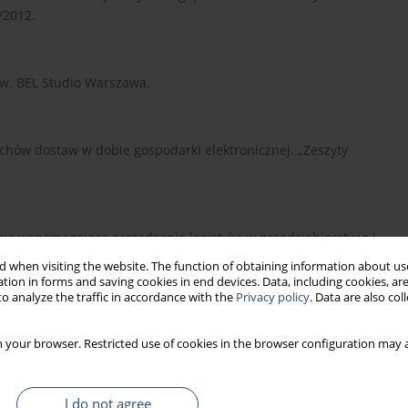
/2012.
tw. BEL Studio Warszawa.
uchów dostaw w dobie gospodarki elektronicznej. „Zeszyty
zie wspomagające zarządzanie logistyką w przedsiębiorstwie i
zanie Nr 68/2014.
 when visiting the website. The function of obtaining information about use
tion in forms and saving cookies in end devices. Data, including cookies, are
o analyze the traffic in accordance with the
Privacy policy
. Data are also co
 your browser. Restricted use of cookies in the browser configuration may a
standardy w biznesie. ILiM Poznań.
I do not agree