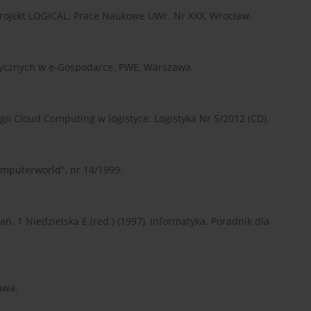
. Projekt LOGICAL. Prace Naukowe UWr. Nr XXX, Wrocław.
matycznych w e-Gospodarce. PWE, Warszawa.
gii Cloud Computing w logistyce. Logistyka Nr 5/2012 (CD).
omputerworld", nr 14/1999.
nań. 1 Niedzielska E.(red.) (1997), Informatyka. Poradnik dla
awa.