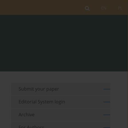
EN
PL
Submit your paper
Editorial System login
Archive
For Authors