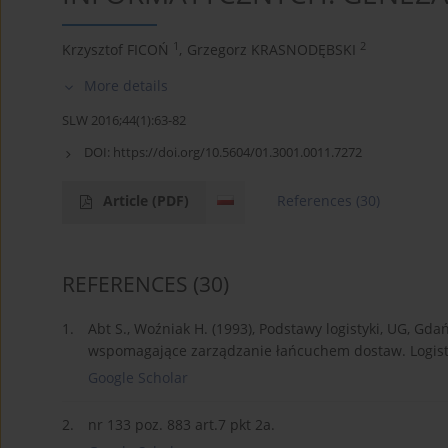
1
2
Krzysztof FICOŃ
,
Grzegorz KRASNODĘBSKI
More details
SLW 2016;44(1):63-82
DOI:
https://doi.org/10.5604/01.3001.0011.7272
Article
(PDF)
References
(30)
REFERENCES
(30)
1.
Abt S., Woźniak H. (1993), Podstawy logistyki, UG, Gda
wspomagające zarządzanie łańcuchem dostaw. Logisty
Google Scholar
2.
nr 133 poz. 883 art.7 pkt 2a.