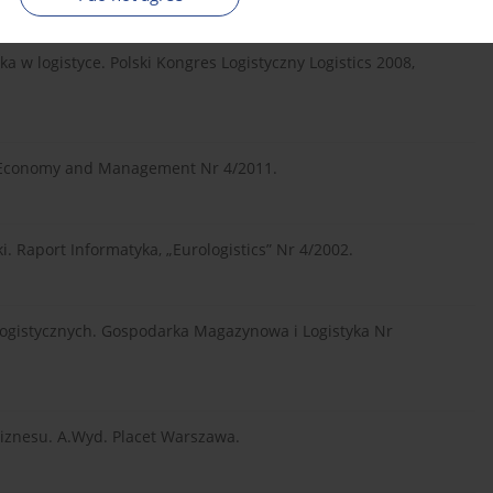
a w logistyce. Polski Kongres Logistyczny Logistics 2008,
e. Economy and Management Nr 4/2011.
ki. Raport Informatyka, „Eurologistics” Nr 4/2002.
logistycznych. Gospodarka Magazynowa i Logistyka Nr
 biznesu. A.Wyd. Placet Warszawa.