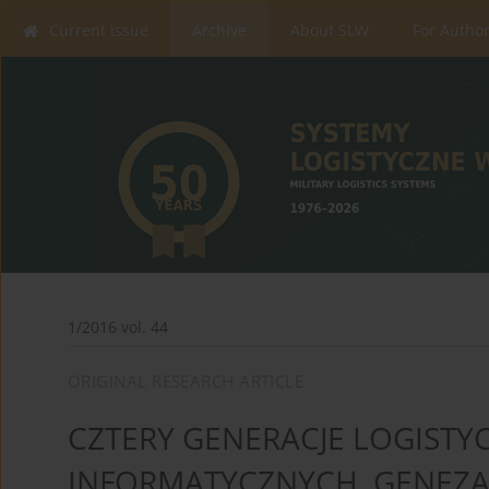
Current issue
Archive
About SLW
For Autho
1/2016 vol. 44
ORIGINAL RESEARCH ARTICLE
CZTERY GENERACJE LOGIST
INFORMATYCZNYCH. GENEZA,