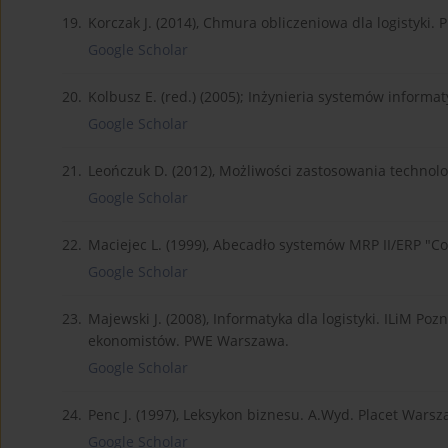
19.
Korczak J. (2014), Chmura obliczeniowa dla logistyki
Google Scholar
20.
Kolbusz E. (red.) (2005); Inżynieria systemów infor
Google Scholar
21.
Leończuk D. (2012), Możliwości zastosowania technolo
Google Scholar
22.
Maciejec L. (1999), Abecadło systemów MRP II/ERP "C
Google Scholar
23.
Majewski J. (2008), Informatyka dla logistyki. ILiM Poz
ekonomistów. PWE Warszawa.
Google Scholar
24.
Penc J. (1997), Leksykon biznesu. A.Wyd. Placet Warsz
Google Scholar