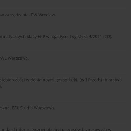
mów zarządzania. PW Wrocław.
rmatycznych klasy ERP w logistyce. Logistyka 4/2011 (CD).
. PWE Warszawa.
dsiębiorczości w dobie nowej gospodarki. [w:] Przedsiębiorstwo
k.
tyczne. BEL Studio Warszawa.
y standard informatycznej obsługi procesów biznesowych w