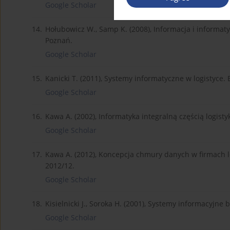
Google Scholar
14.
Hołubowicz W., Samp K. (2008), Informacja i informatyk
Poznań.
Google Scholar
15.
Kanicki T. (2011), Systemy informatyczne w logistyc
Google Scholar
16.
Kawa A. (2002), Informatyka integralną częścią logisty
Google Scholar
17.
Kawa A. (2012), Koncepcja chmury danych w firmach 
2012/12.
Google Scholar
18.
Kisielnicki J., Soroka H. (2001), Systemy informacyjne
Google Scholar