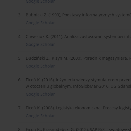
Google Scholar
3.
Bubnicki Z. (1993), Podstawy informatycznych syste
Google Scholar
4.
Chwesiuk K. (2011), Analiza zastosowań systemów info
Google Scholar
5.
Dudziński Z., Kizyn M. (2000), Poradnik magazyniera
Google Scholar
6.
Ficoń K. (2016), Inżynieria wiedzy stymulatorem prze
w otoczeniu globalnym. InfoGlobMar-2016, UG Gdańs
Google Scholar
7.
Ficoń K. (2008), Logistyka ekonomiczna. Procesy logis
Google Scholar
8.
Ficoń K., Krasnodębski G. (2012), SAP R/3 – światow