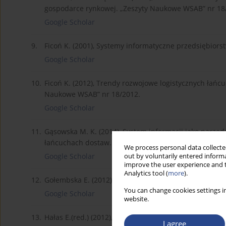
gospodarce rynkowej. „Zeszyty Naukowe WSAB” nr 18
Google Scholar
9.
Ficoń K. (2001), Systemy informatyczne przedsiębiors
Google Scholar
10.
Ficoń K. (2012), Trendy rozwojowe logistycznych łańc
Naukowe WSAB” nr 18/2012.
Google Scholar
11.
Gąsowska M. K. (2014), System informacji jako narzęd
łańcuchach dostaw. ZN PŚl. Ser. Organizacja i zarząd
We process personal data collected
Google Scholar
out by voluntarily entered informa
improve the user experience and t
Analytics tool (
more
).
12.
Gołembska E. (2012), Logistyka. C.H. Beck Warszawa.
You can change cookies settings in
Google Scholar
website.
13.
Hałas E.(red.) (2012), Kody kreskowe i inne globalne 
I agree